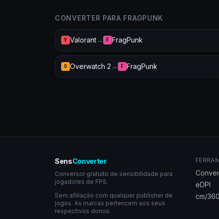
CONVERTER PARA FRAGPUNK
Valorant
→
FragPunk
V
F
Overwatch 2
→
FragPunk
O
F
FERRA
Sens
Converter
Conver
Conversor gratuito de sensibilidade para
jogadores de FPS.
eDPI
Sem afiliação com qualquer publisher de
cm/360
jogos. As marcas pertencem aos seus
respectivos donos.