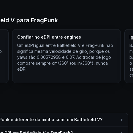
ield V para FragPunk
Confiar no eDPI entre engines
I
Um eDPI igual entre Battlefield V e FragPunk não
B
o.
significa mesma velocidade de giro, porque os
m
yaws são 0.00572958 e 0.07. Ao trocar de jogo
b
compare sempre cm/360° (ou in/360°), nunca
o
eDPI.
s
c
Punk é diferente da minha sens em Battlefield V?
+
 DPI em Battlefield V e FragPunk?
+