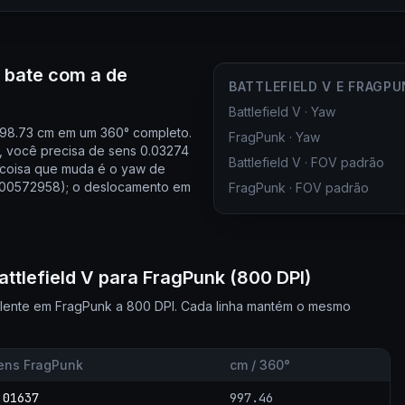
o bate com a de
BATTLEFIELD V E FRAGP
Battlefield V
·
Yaw
 498.73 cm em um 360° completo.
FragPunk
·
Yaw
 você precisa de sens 0.03274
Battlefield V
·
FOV padrão
a coisa que muda é o yaw de
(0.00572958); o deslocamento em
FragPunk
·
FOV padrão
ttlefield V para FragPunk (800 DPI)
valente em FragPunk a 800 DPI. Cada linha mantém o mesmo
ens FragPunk
cm / 360°
.01637
997.46