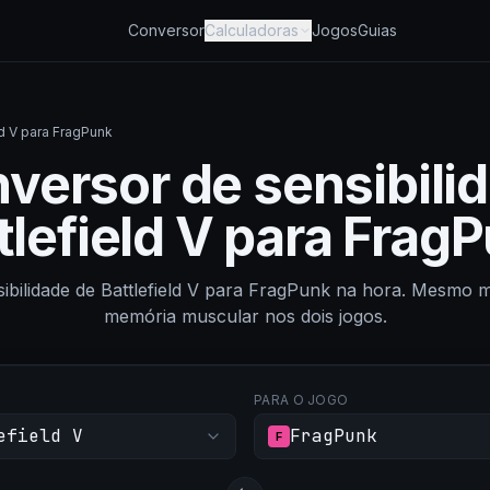
Conversor
Calculadoras
Jogos
Guias
ld V para FragPunk
versor de sensibili
tlefield V para Frag
sibilidade de Battlefield V para FragPunk na hora. Mesmo
memória muscular nos dois jogos.
PARA O JOGO
efield V
FragPunk
F