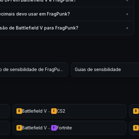
cimais devo usar em FragPunk?
+
são de Battlefield V para FragPunk?
+
Hub de sensibilidade de FragPunk
Guias de sensibilidade
Battlefield V
→
CS2
B
C
B
Battlefield V
→
Fortnite
B
F
B