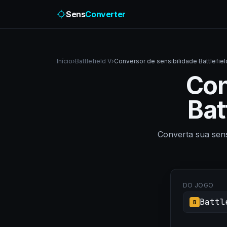
Sens
Converter
Início
›
Battlefield V
›
Conversor de sensibilidade Battlefie
Con
Bat
Converta sua sen
DO JOGO
Battl
B