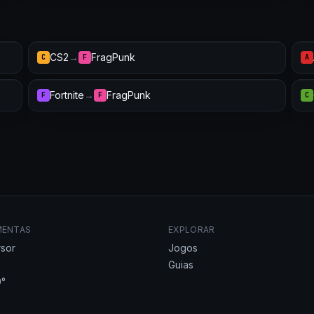
CS2
→
FragPunk
C
F
A
Fortnite
→
FragPunk
F
F
C
MENTAS
EXPLORAR
sor
Jogos
Guias
°