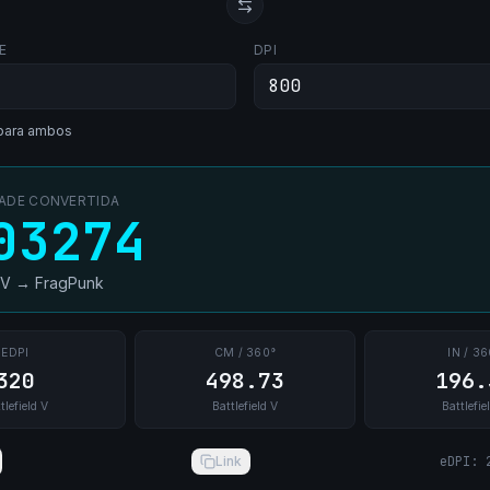
E
DPI
para ambos
DADE CONVERTIDA
03274
 V
→
FragPunk
EDPI
CM / 360°
IN / 36
320
498.73
196.
tlefield V
Battlefield V
Battlefie
Link
eDPI
: