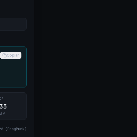
Copiar
0°
35
ld V
26
(
FragPunk
)