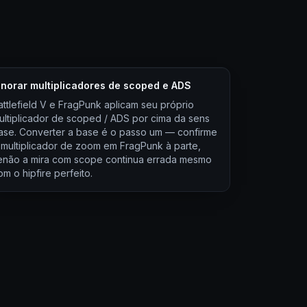
gnorar multiplicadores de scoped e ADS
attlefield V e FragPunk aplicam seu próprio
ultiplicador de scoped / ADS por cima da sens
ase. Converter a base é o passo um — confirme
 multiplicador de zoom em FragPunk à parte,
enão a mira com scope continua errada mesmo
om o hipfire perfeito.