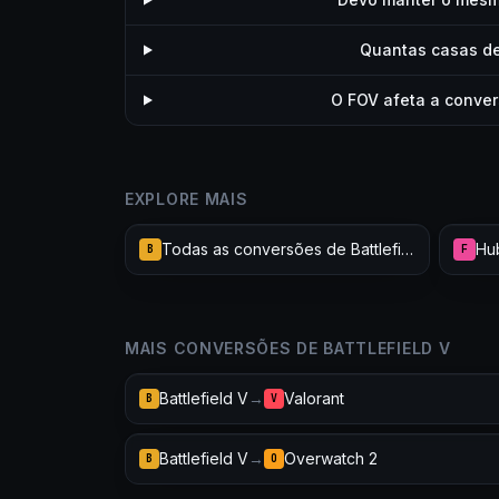
Quantas casas de
O FOV afeta a conver
EXPLORE MAIS
Todas as conversões de Battlefield V
B
F
MAIS CONVERSÕES DE BATTLEFIELD V
Battlefield V
→
Valorant
B
V
Battlefield V
→
Overwatch 2
B
O