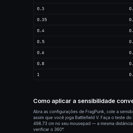
0.3
0
0.35
0
0.4
0
0.5
0
0.6
0
0.8
0
1
0
Como aplicar a sensibilidade conv
Abra as configurações de FragPunk, cole a sensi
assim que você joga Battlefield V. Faça o teste 
498.73 cm no seu mousepad — a mesma distância de
verificar o 360°.