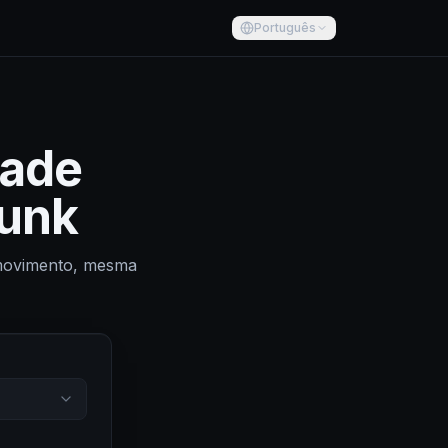
Português
dade
Punk
 movimento, mesma