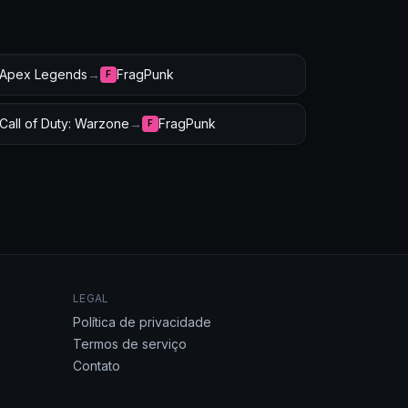
Apex Legends
→
FragPunk
F
Call of Duty: Warzone
→
FragPunk
F
LEGAL
Política de privacidade
Termos de serviço
Contato