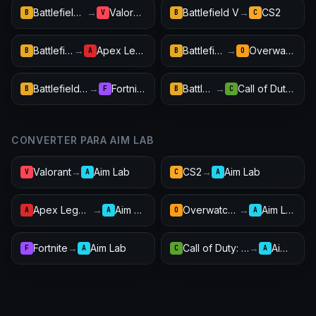
Battlefield V
→
Valorant
Battlefield V
→
CS2
B
V
B
C
Battlefield V
→
Apex Legends
Battlefield V
→
Overwatch 2
B
A
B
O
Battlefield V
→
Fortnite
Battlefield V
→
Call of Duty: Warzone
B
F
B
C
CONVERTER PARA AIM LAB
Valorant
→
Aim Lab
CS2
→
Aim Lab
V
A
C
A
Apex Legends
→
Aim Lab
Overwatch 2
→
Aim Lab
A
A
O
A
Fortnite
→
Aim Lab
Call of Duty: Warzone
→
Aim Lab
F
A
C
A