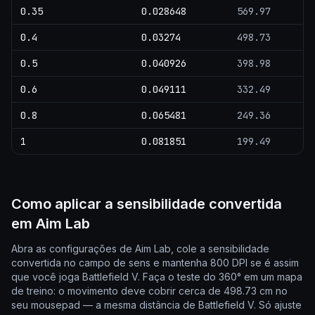
0.35
0.028648
569.97
0.4
0.03274
498.73
0.5
0.040926
398.98
0.6
0.049111
332.49
0.8
0.065481
249.36
1
0.081851
199.49
Como aplicar a sensibilidade convertida
em Aim Lab
Abra as configurações de Aim Lab, cole a sensibilidade
convertida no campo de sens e mantenha 800 DPI se é assim
que você joga Battlefield V. Faça o teste do 360° em um mapa
de treino: o movimento deve cobrir cerca de 498.73 cm no
seu mousepad — a mesma distância de Battlefield V. Só ajuste