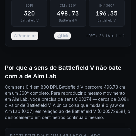
EDPI
CM / 360°
IN / 360°
320
498.73
196.35
Battlefield V
Battlefield V
Battlefield V
Reiniciar
Link
eDPI
:
26
(
Aim Lab
)
Por que a sens de Battlefield V não bate
com a de Aim Lab
Com sens 0.4 em 800 DPI, Battlefield V percorre 498.73 cm
em um 360° completo. Para reproduzir o mesmo movimento
em Aim Lab, você precisa de sens 0.03274 — cerca de 0.08×
o valor de Battlefield V. A única coisa que muda é o yaw de
Aim Lab (0.07) em relação ao de Battlefield V (0.00572958); o
deslocamento em centímetros continua o mesmo.
BATTLEFIELD V E AIM LAB LADO A LADO