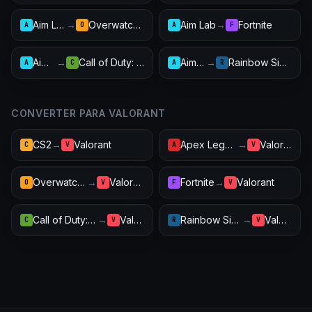
Aim Lab
→
Overwatch 2
Aim Lab
→
Fortnite
A
O
A
F
Aim Lab
→
Call of Duty: Warzone
Aim Lab
→
Rainbow Six Siege
A
C
A
R
CONVERTER PARA VALORANT
CS2
→
Valorant
Apex Legends
→
Valorant
C
V
A
V
Overwatch 2
→
Valorant
Fortnite
→
Valorant
O
V
F
V
Call of Duty: Warzone
→
Valorant
Rainbow Six Siege
→
Valorant
C
V
R
V