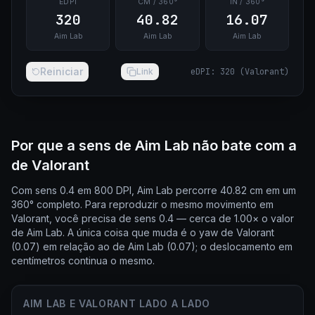
EDPI
CM / 360°
IN / 360°
320
40.82
16.07
Aim Lab
Aim Lab
Aim Lab
Reiniciar
Link
eDPI
:
320
(
Valorant
)
Por que a sens de Aim Lab não bate com a
de Valorant
Com sens 0.4 em 800 DPI, Aim Lab percorre 40.82 cm em um
360° completo. Para reproduzir o mesmo movimento em
Valorant, você precisa de sens 0.4 — cerca de 1.00× o valor
de Aim Lab. A única coisa que muda é o yaw de Valorant
(0.07) em relação ao de Aim Lab (0.07); o deslocamento em
centímetros continua o mesmo.
AIM LAB E VALORANT LADO A LADO