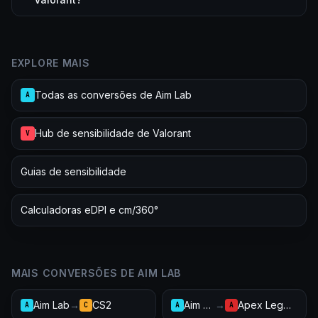
EXPLORE MAIS
Todas as conversões de Aim Lab
A
Hub de sensibilidade de Valorant
V
Guias de sensibilidade
Calculadoras eDPI e cm/360°
MAIS CONVERSÕES DE AIM LAB
Aim Lab
→
CS2
Aim Lab
→
Apex Legends
A
C
A
A