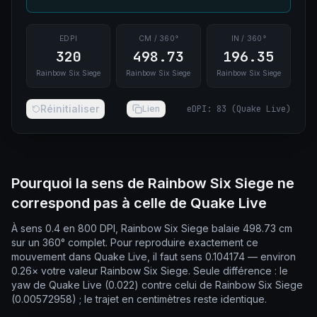
EDPI
CM / 360°
IN / 360°
320
498.73
196.35
Rainbow Six Siege
Rainbow Six Siege
Rainbow Six Siege
Réinitialiser
Lien
eDPI
:
83
(
Quake Live
)
Pourquoi la sens de Rainbow Six Siege ne
correspond pas à celle de Quake Live
À sens 0.4 en 800 DPI, Rainbow Six Siege balaie 498.73 cm
sur un 360° complet. Pour reproduire exactement ce
mouvement dans Quake Live, il faut sens 0.104174 — environ
0.26× votre valeur Rainbow Six Siege. Seule différence : le
yaw de Quake Live (0.022) contre celui de Rainbow Six Siege
(0.00572958) ; le trajet en centimètres reste identique.