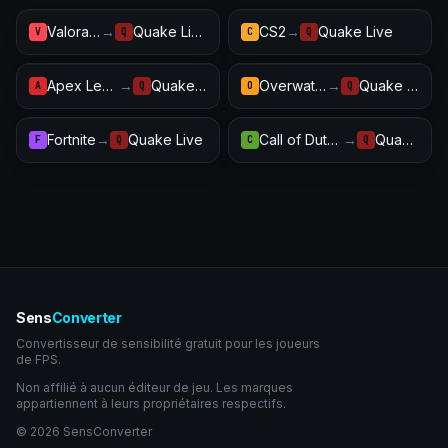
Valorant
→
Quake Live
CS2
→
Quake Live
V
Q
C
Q
Apex Legends
→
Quake Live
Overwatch 2
→
Quake Live
A
Q
O
Q
Fortnite
→
Quake Live
Call of Duty: Warzone
→
Quake Live
F
Q
C
Q
Sens
Converter
Convertisseur de sensibilité gratuit pour les joueurs
de FPS.
Non affilié à aucun éditeur de jeu. Les marques
appartiennent à leurs propriétaires respectifs.
© 2026 SensConverter