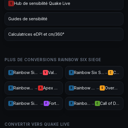
Hub de sensibilité Quake Live
Q
Guides de sensibilité
Calculatrices eDPI et cm/360°
PLUS DE CONVERSIONS RAINBOW SIX SIEGE
Rainbow Six Siege
→
Valorant
Rainbow Six Siege
→
CS2
R
V
R
C
Rainbow Six Siege
→
Apex Legends
Rainbow Six Siege
→
Overwatch 2
R
A
R
O
Rainbow Six Siege
→
Fortnite
Rainbow Six Siege
→
Call of Duty: Warzone
R
F
R
C
CONVERTIR VERS QUAKE LIVE