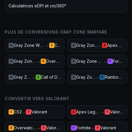
Calculatrices eDPI et cm/360°
PLUS DE CONVERSIONS GRAY ZONE WARFARE
Gray Zone Warfare
→
CS2
Gray Zone Warfare
→
Apex Legends
G
C
G
A
Gray Zone Warfare
→
Overwatch 2
Gray Zone Warfare
→
Fortnite
G
O
G
F
Gray Zone Warfare
→
Call of Duty: Warzone
Gray Zone Warfare
→
Rainbow Six Siege
G
C
G
R
CONVERTIR VERS VALORANT
CS2
→
Valorant
Apex Legends
→
Valorant
C
V
A
V
Overwatch 2
→
Valorant
Fortnite
→
Valorant
O
V
F
V