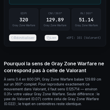
EDPI
CM / 360°
IN / 360°
320
129.89
51.14
Gray Zone Warfare
Gray Zone Warfare
Gray Zone Warfare
Réinitialiser
Lien
eDPI
:
101
(
Valorant
)
Pourquoi la sens de Gray Zone Warfare ne
correspond pas à celle de Valorant
À sens 0.4 en 800 DPI, Gray Zone Warfare balaie 129.89 cm
sur un 360° complet. Pour reproduire exactement ce
mouvement dans Valorant, il faut sens 0.125714 — environ
0.31× votre valeur Gray Zone Warfare. Seule différence : le
yaw de Valorant (0.07) contre celui de Gray Zone Warfare
(0.022) ; le trajet en centimètres reste identique.