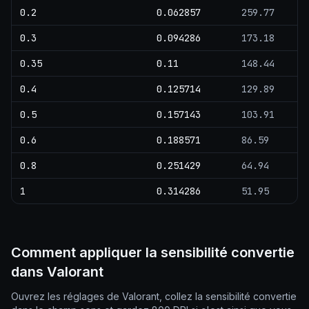
0.2
0.062857
259.77
0.3
0.094286
173.18
0.35
0.11
148.44
0.4
0.125714
129.89
0.5
0.157143
103.91
0.6
0.188571
86.59
0.8
0.251429
64.94
1
0.314286
51.95
Comment appliquer la sensibilité convertie
dans Valorant
Ouvrez les réglages de Valorant, collez la sensibilité convertie