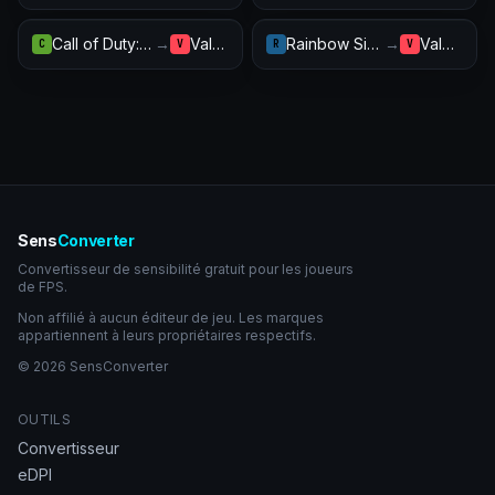
Call of Duty: Warzone
→
Valorant
Rainbow Six Siege
→
Valorant
C
V
R
V
Sens
Converter
Convertisseur de sensibilité gratuit pour les joueurs
de FPS.
Non affilié à aucun éditeur de jeu. Les marques
appartiennent à leurs propriétaires respectifs.
© 2026 SensConverter
OUTILS
Convertisseur
eDPI