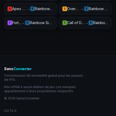
Apex Legends
→
Rainbow Six Siege
Overwatch 2
→
Rainbow Six Siege
A
R
O
R
Fortnite
→
Rainbow Six Siege
Call of Duty: Warzone
→
Rainbow Six Siege
F
R
C
R
Sens
Converter
Convertisseur de sensibilité gratuit pour les joueurs
de FPS.
Non affilié à aucun éditeur de jeu. Les marques
appartiennent à leurs propriétaires respectifs.
© 2026 SensConverter
OUTILS