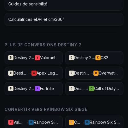
Guides de sensibilité
Calculatrices eDPI et cm/360°
PLUS DE CONVERSIONS DESTINY 2
Destiny 2
→
Valorant
Destiny 2
→
CS2
D
V
D
C
Destiny 2
→
Apex Legends
Destiny 2
→
Overwatch 2
D
A
D
O
Destiny 2
→
Fortnite
Destiny 2
→
Call of Duty: Warzone
D
F
D
C
CONVERTIR VERS RAINBOW SIX SIEGE
Valorant
→
Rainbow Six Siege
CS2
→
Rainbow Six Siege
V
R
C
R