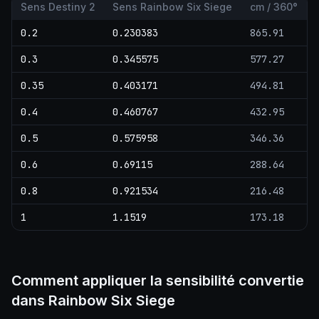
Sens Destiny 2
Sens Rainbow Six Siege
cm / 360°
0.2
0.230383
865.91
0.3
0.345575
577.27
0.35
0.403171
494.81
0.4
0.460767
432.95
0.5
0.575958
346.36
0.6
0.69115
288.64
0.8
0.921534
216.48
1
1.1519
173.18
Comment appliquer la sensibilité convertie
dans Rainbow Six Siege