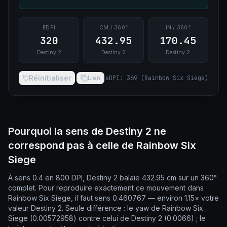
EDPI
CM / 360°
IN / 360°
320
432.95
170.45
Destiny 2
Destiny 2
Destiny 2
Réinitialiser
Lien
eDPI
:
369
(
Rainbow Six Siege
)
Pourquoi la sens de Destiny 2 ne
correspond pas à celle de Rainbow Six
Siege
À sens 0.4 en 800 DPI, Destiny 2 balaie 432.95 cm sur un 360°
complet. Pour reproduire exactement ce mouvement dans
Rainbow Six Siege, il faut sens 0.460767 — environ 1.15× votre
valeur Destiny 2. Seule différence : le yaw de Rainbow Six
Siege (0.00572958) contre celui de Destiny 2 (0.0066) ; le