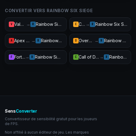
CONVERTIR VERS RAINBOW SIX SIEGE
Valorant
→
Rainbow Six Siege
CS2
→
Rainbow Six Siege
V
R
C
R
Apex Legends
→
Rainbow Six Siege
Overwatch 2
→
Rainbow Six Siege
A
R
O
R
Fortnite
→
Rainbow Six Siege
Call of Duty: Warzone
→
Rainbow Six Siege
F
R
C
R
Sens
Converter
Convertisseur de sensibilité gratuit pour les joueurs
de FPS.
Non affilié à aucun éditeur de jeu. Les marques