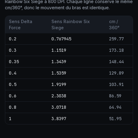
Rainbow Six Siege à 800 DPI. Chaque ligne conserve le même
cm/360°, donc le mouvement du bras est identique.
Sens Delta
Sens Rainbow Six
cm /
Force
Siege
360°
0.2
0.767945
259.77
0.3
1.1519
173.18
0.35
1.3439
148.44
0.4
1.5359
129.89
0.5
1.9199
103.91
0.6
2.3038
86.59
0.8
3.0718
64.94
1
3.8397
51.95