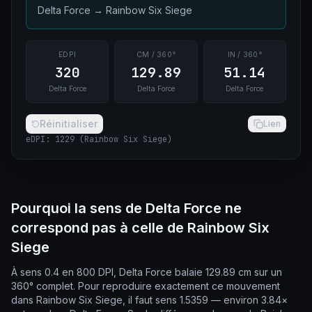
Delta Force
→
Rainbow Six Siege
EDPI
CM / 360°
IN / 360°
320
129.89
51.14
Delta Force
Delta Force
Delta Force
Réinitialiser
Lien
eDPI
:
1229
(
Rainbow Six Siege
)
Pourquoi la sens de Delta Force ne
correspond pas à celle de Rainbow Six
Siege
À sens 0.4 en 800 DPI, Delta Force balaie 129.89 cm sur un
360° complet. Pour reproduire exactement ce mouvement
dans Rainbow Six Siege, il faut sens 1.5359 — environ 3.84×