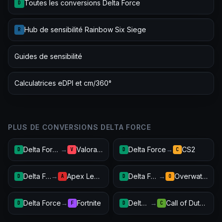
Toutes les conversions Delta Force
D
Hub de sensibilité Rainbow Six Siege
R
Guides de sensibilité
Calculatrices eDPI et cm/360°
PLUS DE CONVERSIONS DELTA FORCE
Delta Force
→
Valorant
Delta Force
→
CS2
D
V
D
C
Delta Force
→
Apex Legends
Delta Force
→
Overwatch 2
D
A
D
O
Delta Force
→
Fortnite
Delta Force
→
Call of Duty: Warzone
D
F
D
C