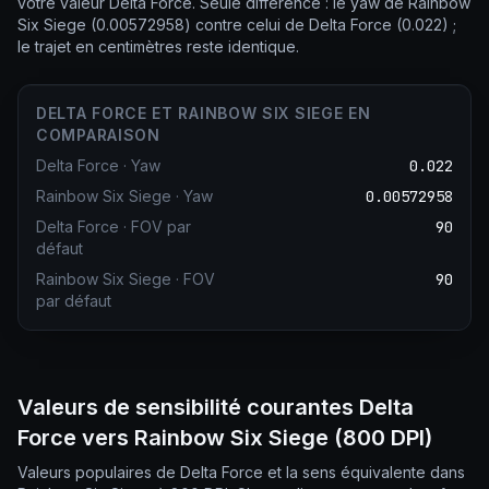
votre valeur Delta Force. Seule différence : le yaw de Rainbow
Six Siege (0.00572958) contre celui de Delta Force (0.022) ;
le trajet en centimètres reste identique.
DELTA FORCE ET RAINBOW SIX SIEGE EN
COMPARAISON
Delta Force
·
Yaw
0.022
Rainbow Six Siege
·
Yaw
0.00572958
Delta Force
·
FOV par
90
défaut
Rainbow Six Siege
·
FOV
90
par défaut
Valeurs de sensibilité courantes Delta
Force vers Rainbow Six Siege (800 DPI)
Valeurs populaires de Delta Force et la sens équivalente dans