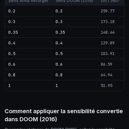
Sens Arma Reforger
Sens DOOM (2016)
cm / 360°
0.2
0.2
259.77
0.3
0.3
173.18
0.35
0.35
148.44
0.4
0.4
129.89
0.5
0.5
103.91
0.6
0.6
86.59
0.8
0.8
64.94
1
1
51.95
Comment appliquer la sensibilité convertie
dans DOOM (2016)