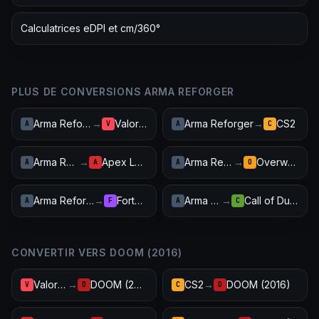
Calculatrices eDPI et cm/360°
PLUS DE CONVERSIONS ARMA REFORGER
Arma Reforger
→
Valorant
Arma Reforger
→
CS2
A
V
A
C
Arma Reforger
→
Apex Legends
Arma Reforger
→
Overwatch 2
A
A
A
O
Arma Reforger
→
Fortnite
Arma Reforger
→
Call of Duty: Warzone
A
F
A
C
CONVERTIR VERS DOOM (2016)
Valorant
→
DOOM (2016)
CS2
→
DOOM (2016)
V
D
C
D