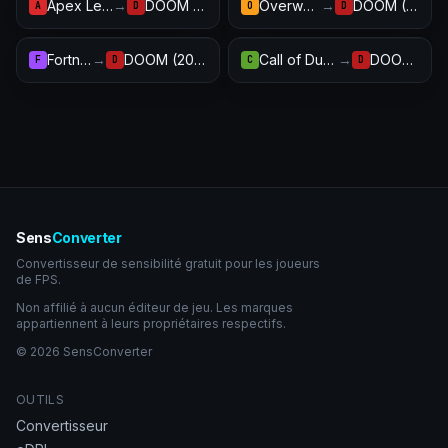
Apex Legends
→
DOOM (2016)
Overwatch 2
→
DOOM (2016)
A
D
O
D
Fortnite
→
DOOM (2016)
Call of Duty: Warzone
→
DOOM (2016)
F
D
C
D
Sens
Converter
Convertisseur de sensibilité gratuit pour les joueurs
de FPS.
Non affilié à aucun éditeur de jeu. Les marques
appartiennent à leurs propriétaires respectifs.
© 2026 SensConverter
OUTILS
Convertisseur