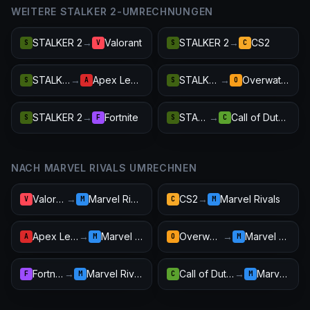
WEITERE STALKER 2-UMRECHNUNGEN
STALKER 2
→
Valorant
STALKER 2
→
CS2
S
V
S
C
STALKER 2
→
Apex Legends
STALKER 2
→
Overwatch 2
S
A
S
O
STALKER 2
→
Fortnite
STALKER 2
→
Call of Duty: Warzone
S
F
S
C
NACH MARVEL RIVALS UMRECHNEN
Valorant
→
Marvel Rivals
CS2
→
Marvel Rivals
V
M
C
M
Apex Legends
→
Marvel Rivals
Overwatch 2
→
Marvel Rivals
A
M
O
M
Fortnite
→
Marvel Rivals
Call of Duty: Warzone
→
Marvel Rivals
F
M
C
M