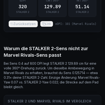
EDPI
CM / 360°
IN / 360°
320
129.89
51.14
STALKER 2
STALKER 2
STALKER 2
Zurücksetzen
Link
eDPI
:
101
(
Marvel Rivals
)
Warum die STALKER 2-Sens nicht zur
Marvel Rivals-Sens passt
Bei Sens 0.4 auf 800 DPI legt STALKER 2 129.89 cm für eine
volle 360°-Drehung zurück. Um dieselbe Armbewegung in
Marvel Rivals zu erhalten, brauchst du Sens 0.125714 — etwa
0.31× deine STALKER 2-Zahl. Einzige Änderung: Marvel Rivals-
Yaw 0.07 vs. STALKER 2-Yaw 0.022; die Strecke auf dem Pad
bleibt gleich.
STALKER 2 UND MARVEL RIVALS IM VERGLEICH