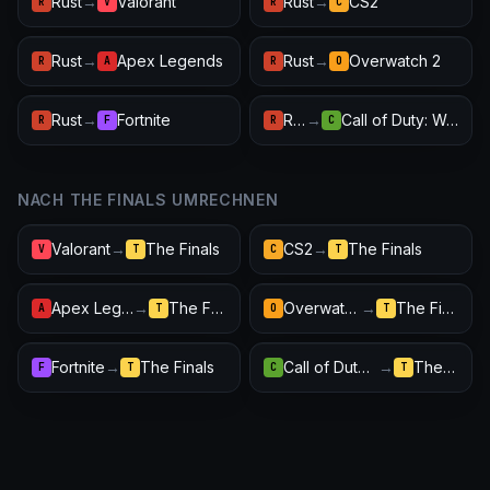
Rust
→
Valorant
Rust
→
CS2
R
V
R
C
Rust
→
Apex Legends
Rust
→
Overwatch 2
R
A
R
O
Rust
→
Fortnite
Rust
→
Call of Duty: Warzone
R
F
R
C
NACH THE FINALS UMRECHNEN
Valorant
→
The Finals
CS2
→
The Finals
V
T
C
T
Apex Legends
→
The Finals
Overwatch 2
→
The Finals
A
T
O
T
Fortnite
→
The Finals
Call of Duty: Warzone
→
The Finals
F
T
C
T