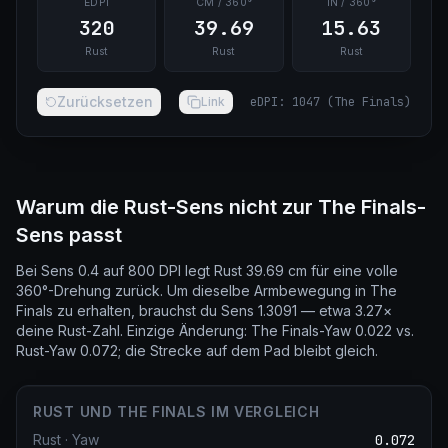
EDPI
CM / 360°
IN / 360°
320
39.69
15.63
Rust
Rust
Rust
Zurücksetzen
Link
eDPI
:
1047
(
The Finals
)
Warum die Rust-Sens nicht zur The Finals-
Sens passt
Bei Sens 0.4 auf 800 DPI legt Rust 39.69 cm für eine volle
360°-Drehung zurück. Um dieselbe Armbewegung in The
Finals zu erhalten, brauchst du Sens 1.3091 — etwa 3.27×
deine Rust-Zahl. Einzige Änderung: The Finals-Yaw 0.022 vs.
Rust-Yaw 0.072; die Strecke auf dem Pad bleibt gleich.
RUST UND THE FINALS IM VERGLEICH
Rust
·
Yaw
0.072