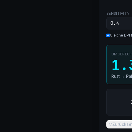
SENSITIVITY
Gleiche DPI 
UMGERECHN
1.
Rust
→
Pa
Zurückse