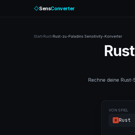
Sens
Converter
Start
›
Rust
›
Rust-zu-Paladins Sensitivity-Konverter
Rust
Rechne deine Rust-S
VON SPIEL
Rust
R