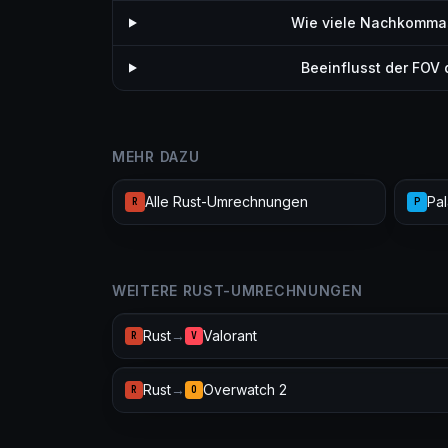
Wie viele Nachkommast
Beeinflusst der FOV
MEHR DAZU
Alle Rust-Umrechnungen
Pal
R
P
WEITERE RUST-UMRECHNUNGEN
Rust
→
Valorant
R
V
Rust
→
Overwatch 2
R
O