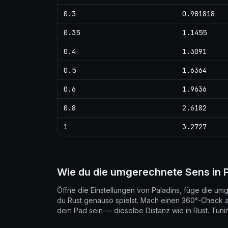
0.3
0.981818
0.35
1.1455
0.4
1.3091
0.5
1.6364
0.6
1.9636
0.8
2.6182
1
3.2727
Wie du die umgerechnete Sens in P
Öffne die Einstellungen von Paladins, füge die umg
du Rust genauso spielst. Mach einen 360°-Check a
dem Pad sein — dieselbe Distanz wie in Rust. Tun