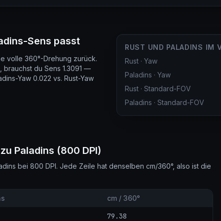
adins-Sens passt
RUST UND PALADINS IM 
ine volle 360°-Drehung zurück.
Rust
·
Yaw
, brauchst du Sens 1.3091 —
Paladins
·
Yaw
adins-Yaw 0.022 vs. Rust-Yaw
Rust
·
Standard-FOV
Paladins
·
Standard-FOV
 zu Paladins (800 DPI)
ins bei 800 DPI. Jede Zeile hat denselben cm/360°, also ist die
ns
cm / 360°
79.38