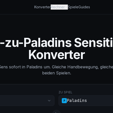
Konverter
Rechner
Spiele
Guides
-zu-Paladins Sensiti
Konverter
ens sofort in Paladins um. Gleiche Handbewegung, gleic
beiden Spielen.
ZU SPIEL
Paladins
P