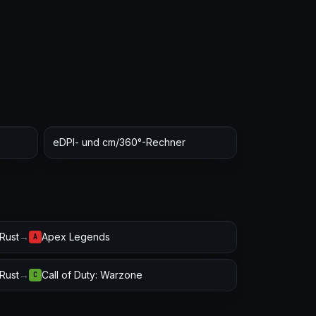
eDPI- und cm/360°-Rechner
Rust
→
Apex Legends
A
Rust
→
Call of Duty: Warzone
C