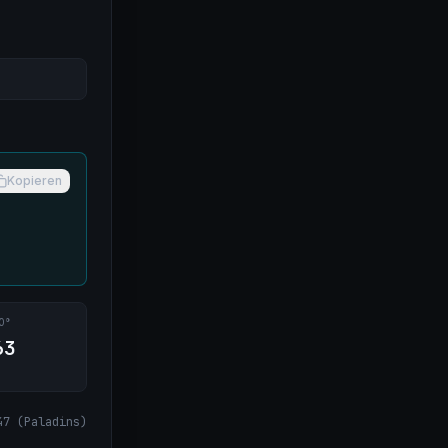
Kopieren
0°
63
47
(
Paladins
)