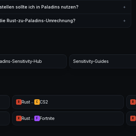
ellen sollte ich in Paladins nutzen?
+
 die Rust-zu-Paladins-Umrechnung?
+
adins-Sensitivity-Hub
Sensitivity-Guides
Rust
→
CS2
R
C
R
Rust
→
Fortnite
R
F
R