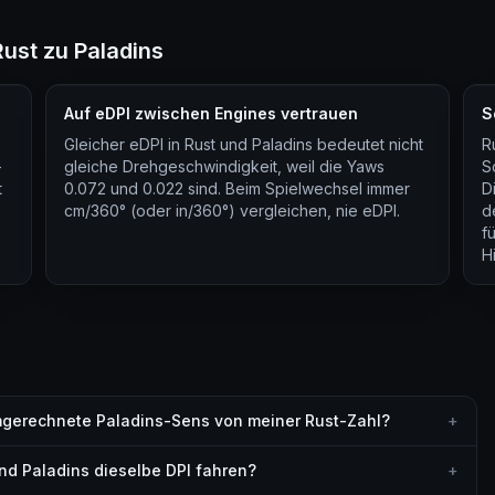
ust zu Paladins
Auf eDPI zwischen Engines vertrauen
S
Gleicher eDPI in Rust und Paladins bedeutet nicht
R
-
gleiche Drehgeschwindigkeit, weil die Yaws
S
t
0.072 und 0.022 sind. Beim Spielwechsel immer
D
cm/360° (oder in/360°) vergleichen, nie eDPI.
d
f
Hi
mgerechnete Paladins-Sens von meiner Rust-Zahl?
+
 und Paladins dieselbe DPI fahren?
+