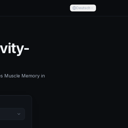
Deutsch
vity-
hes Muscle Memory in