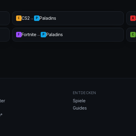
CS2
→
Paladins
C
P
A
Fortnite
→
Paladins
F
P
C
ENTDECKEN
ter
Spiele
Guides
°