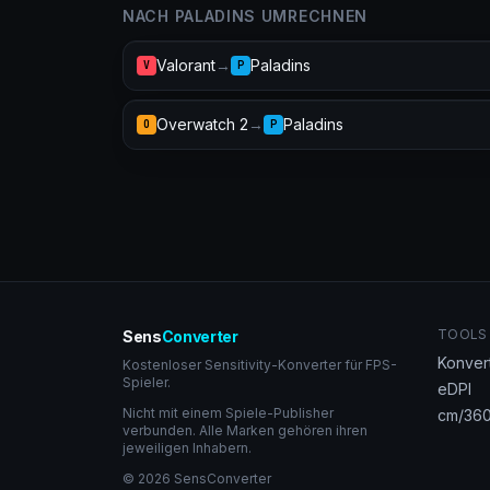
NACH PALADINS UMRECHNEN
Valorant
→
Paladins
V
P
Overwatch 2
→
Paladins
O
P
TOOLS
Sens
Converter
Konver
Kostenloser Sensitivity-Konverter für FPS-
Spieler.
eDPI
Nicht mit einem Spiele-Publisher
cm/360
verbunden. Alle Marken gehören ihren
jeweiligen Inhabern.
© 2026 SensConverter