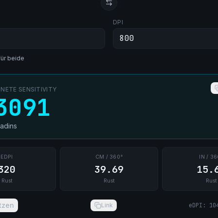
DPI
für beide
ETE SENSITIVITY
3091
ladins
EDPI
CM / 360°
IN / 36
320
39.69
15.
Rust
Rust
Rust
tzen
Link
eDPI
:
10