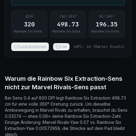
EDPI
CM / 360°
IN / 360°
320
498.73
196.35
Rainbow Six Extraction
Rainbow Six Extraction
Rainbow Six Extraction
Zurücksetzen
Link
eDPI
:
26
(
Marvel Rivals
)
Warum die Rainbow Six Extraction-Sens
nicht zur Marvel Rivals-Sens passt
Bei Sens 0.4 auf 800 DPI legt Rainbow Six Extraction 498.73
cm für eine volle 360°-Drehung zurück. Um dieselbe
Armbewegung in Marvel Rivals zu erhalten, brauchst du Sens
0.03274 — etwa 0.08× deine Rainbow Six Extraction-Zahl.
Einzige Änderung: Marvel Rivals-Yaw 0.07 vs. Rainbow Six
Extraction-Yaw 0.00572958; die Strecke auf dem Pad bleibt
gleich.