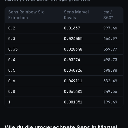
Sens Rainbow Six
Sens Marvel
cm /
Extraction
Rivals
360°
0.2
0.01637
997.46
0.3
0.024555
664.97
0.35
0.028648
569.97
0.4
0.03274
498.73
0.5
0.040926
398.98
0.6
0.049111
332.49
0.8
0.065481
249.36
1
0.081851
199.49
Wie du die umgerechnete Sens in Marvel