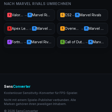
NACH MARVEL RIVALS UMRECHNEN
Valorant
→
Marvel Rivals
CS2
→
Marvel Rivals
V
M
C
M
Apex Legends
→
Marvel Rivals
Overwatch 2
→
Marvel Rivals
A
M
O
M
Fortnite
→
Marvel Rivals
Call of Duty: Warzone
→
Marvel Rivals
F
M
C
M
Sens
Converter
Kostenloser Sensitivity-Konverter für FPS-Spieler.
Nicht mit einem Spiele-Publisher verbunden. Alle
Marken gehören ihren jeweiligen Inhabern.
© 2026 SensConverter