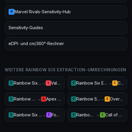
Marvel Rivals-Sensitivity-Hub
M
Sensitivity-Guides
eDPI- und cm/360°-Rechner
WEITERE RAINBOW SIX EXTRACTION-UMRECHNUNGEN
Rainbow Six Extraction
→
Valorant
Rainbow Six Extraction
→
CS2
R
V
R
C
Rainbow Six Extraction
→
Apex Legends
Rainbow Six Extraction
→
Overwatch 2
R
A
R
O
Rainbow Six Extraction
→
Fortnite
Rainbow Six Extraction
→
Call of Duty: Warzone
R
F
R
C