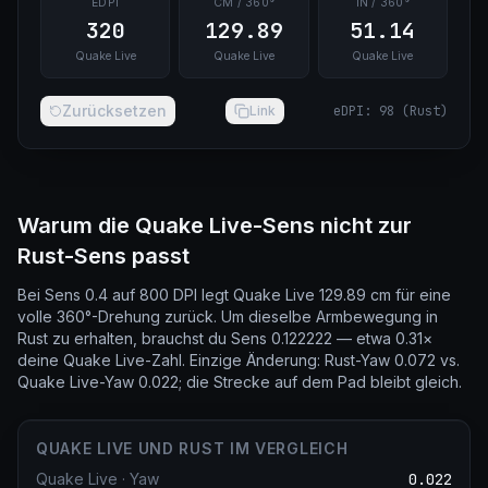
EDPI
CM / 360°
IN / 360°
320
129.89
51.14
Quake Live
Quake Live
Quake Live
Zurücksetzen
Link
eDPI
:
98
(
Rust
)
Warum die Quake Live-Sens nicht zur
Rust-Sens passt
Bei Sens 0.4 auf 800 DPI legt Quake Live 129.89 cm für eine
volle 360°-Drehung zurück. Um dieselbe Armbewegung in
Rust zu erhalten, brauchst du Sens 0.122222 — etwa 0.31×
deine Quake Live-Zahl. Einzige Änderung: Rust-Yaw 0.072 vs.
Quake Live-Yaw 0.022; die Strecke auf dem Pad bleibt gleich.
QUAKE LIVE UND RUST IM VERGLEICH
Quake Live
·
Yaw
0.022