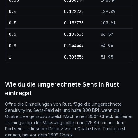
0.35
0.106944
148.44
0.4
0.122222
129.89
0.5
0.152778
103.91
0.6
0.183333
86.59
0.8
0.244444
64.94
1
0.305556
51.95
Wie du die umgerechnete Sens in Rust
einträgst
Öffne die Einstellungen von Rust, füge die umgerechnete
Sensitivity ins Sens-Feld ein und halte 800 DPI, wenn du
Quake Live genauso spielst. Mach einen 360°-Check auf einer
Trainingsmap: der Mausweg sollte rund 129.89 cm auf dem
Pad sein — dieselbe Distanz wie in Quake Live. Tuning erst
danach, nie vor dem 360°-Check.