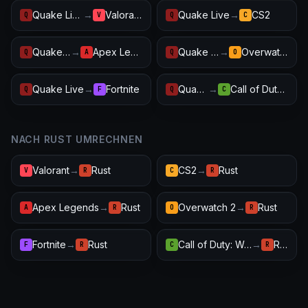
Quake Live
→
Valorant
Quake Live
→
CS2
Q
V
Q
C
Quake Live
→
Apex Legends
Quake Live
→
Overwatch 2
Q
A
Q
O
Quake Live
→
Fortnite
Quake Live
→
Call of Duty: Warzone
Q
F
Q
C
NACH RUST UMRECHNEN
Valorant
→
Rust
CS2
→
Rust
V
R
C
R
Apex Legends
→
Rust
Overwatch 2
→
Rust
A
R
O
R
Fortnite
→
Rust
Call of Duty: Warzone
→
Rust
F
R
C
R