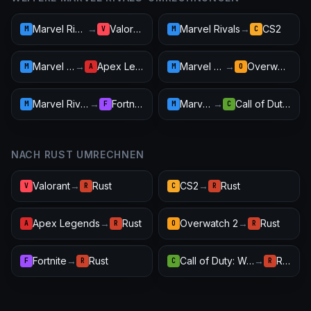
Marvel Rivals
→
Valorant
Marvel Rivals
→
CS2
M
V
M
C
Marvel Rivals
→
Apex Legends
Marvel Rivals
→
Overwatch 2
M
A
M
O
Marvel Rivals
→
Fortnite
Marvel Rivals
→
Call of Duty: Warzone
M
F
M
C
NACH RUST UMRECHNEN
Valorant
→
Rust
CS2
→
Rust
V
R
C
R
Apex Legends
→
Rust
Overwatch 2
→
Rust
A
R
O
R
Fortnite
→
Rust
Call of Duty: Warzone
→
Rust
F
R
C
R