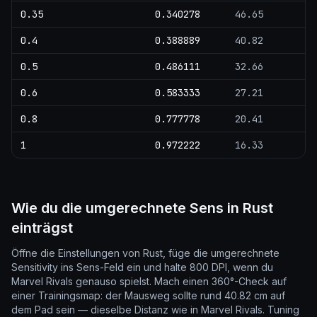
0.35
0.340278
46.65
0.4
0.388889
40.82
0.5
0.486111
32.66
0.6
0.583333
27.21
0.8
0.777778
20.41
1
0.972222
16.33
Wie du die umgerechnete Sens in Rust
einträgst
Öffne die Einstellungen von Rust, füge die umgerechnete
Sensitivity ins Sens-Feld ein und halte 800 DPI, wenn du
Marvel Rivals genauso spielst. Mach einen 360°-Check auf
einer Trainingsmap: der Mausweg sollte rund 40.82 cm auf
dem Pad sein — dieselbe Distanz wie in Marvel Rivals. Tuning