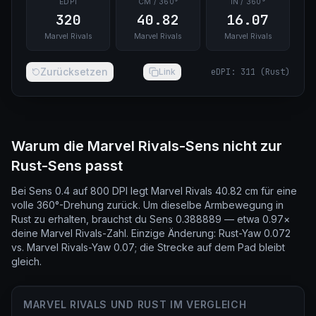
EDPI
CM / 360°
IN / 360°
320
40.82
16.07
Marvel Rivals
Marvel Rivals
Marvel Rivals
Zurücksetzen
Link
eDPI
:
311
(
Rust
)
Warum die Marvel Rivals-Sens nicht zur
Rust-Sens passt
Bei Sens 0.4 auf 800 DPI legt Marvel Rivals 40.82 cm für eine
volle 360°-Drehung zurück. Um dieselbe Armbewegung in
Rust zu erhalten, brauchst du Sens 0.388889 — etwa 0.97×
deine Marvel Rivals-Zahl. Einzige Änderung: Rust-Yaw 0.072
vs. Marvel Rivals-Yaw 0.07; die Strecke auf dem Pad bleibt
gleich.
MARVEL RIVALS UND RUST IM VERGLEICH