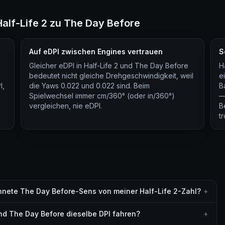
alf-Life 2 zu The Day Before
Auf eDPI zwischen Engines vertrauen
S
Gleicher eDPI in Half-Life 2 und The Day Before
H
bedeutet nicht gleiche Drehgeschwindigkeit, weil
e
I,
die Yaws 0.022 und 0.022 sind. Beim
B
Spielwechsel immer cm/360° (oder in/360°)
—
vergleichen, nie eDPI.
B
t
nete The Day Before-Sens von meiner Half-Life 2-Zahl?
+
 und The Day Before dieselbe DPI fahren?
+