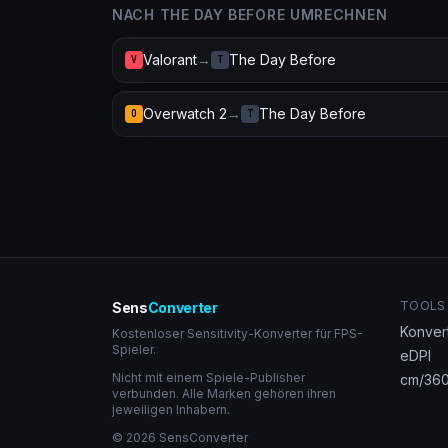
NACH THE DAY BEFORE UMRECHNEN
Valorant
→
The Day Before
V
T
Overwatch 2
→
The Day Before
O
T
TOOLS
Sens
Converter
Konver
Kostenloser Sensitivity-Konverter für FPS-
Spieler.
eDPI
Nicht mit einem Spiele-Publisher
cm/360
verbunden. Alle Marken gehören ihren
jeweiligen Inhabern.
© 2026 SensConverter