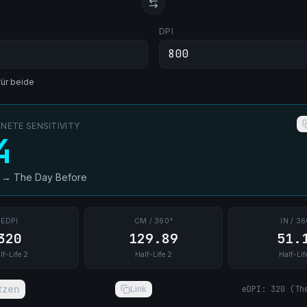
DPI
für beide
ETE SENSITIVITY
4
→
The Day Before
EDPI
CM / 360°
IN / 36
320
129.89
51.
lf-Life 2
Half-Life 2
Half-Lif
tzen
Link
eDPI
:
320
(
Th