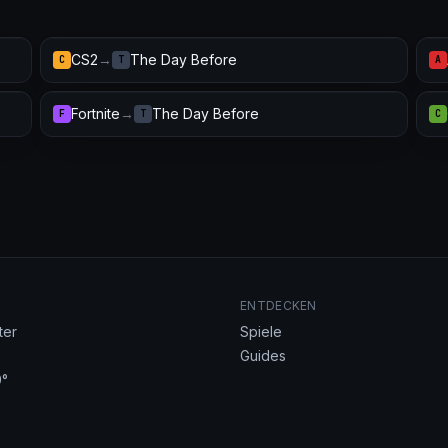
CS2
→
The Day Before
C
T
A
Fortnite
→
The Day Before
F
T
C
ENTDECKEN
ter
Spiele
Guides
°