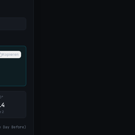
Kopieren
0°
14
e 2
e Day Before
)