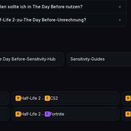
en sollte ich in The Day Before nutzen?
+
alf-Life 2-zu-The Day Before-Umrechnung?
+
e Day Before-Sensitivity-Hub
Sensitivity-Guides
Half-Life 2
→
CS2
H
C
H
Half-Life 2
→
Fortnite
H
F
H