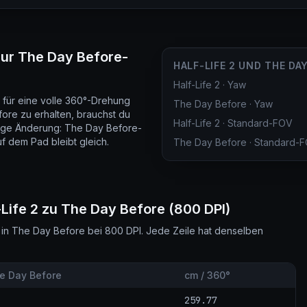
zur The Day Before-
HALF-LIFE 2 UND THE DA
Half-Life 2
·
Yaw
m für eine volle 360°-Drehung
The Day Before
·
Yaw
re zu erhalten, brauchst du
Half-Life 2
·
Standard-FOV
nzige Änderung: The Day Before-
uf dem Pad bleibt gleich.
The Day Before
·
Standard-
-Life 2 zu The Day Before (800 DPI)
in The Day Before bei 800 DPI. Jede Zeile hat denselben
e Day Before
cm / 360°
259.77