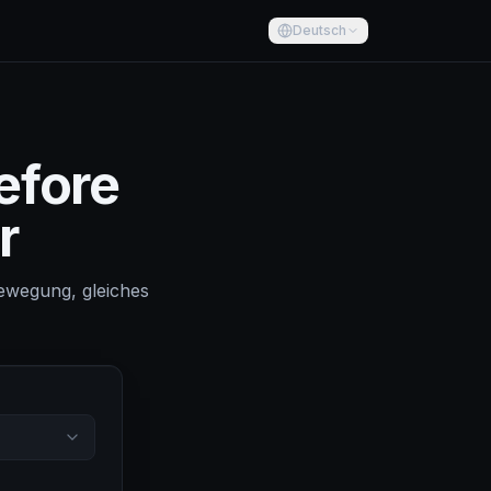
Deutsch
efore
r
ewegung, gleiches