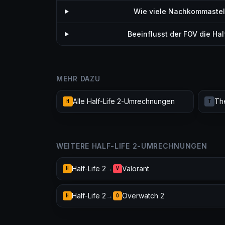
Wie viele Nachkommastell
Beeinflusst der FOV die H
MEHR DAZU
Alle Half-Life 2-Umrechnungen
Th
H
T
WEITERE HALF-LIFE 2-UMRECHNUNGEN
Half-Life 2
→
Valorant
H
V
Half-Life 2
→
Overwatch 2
H
O