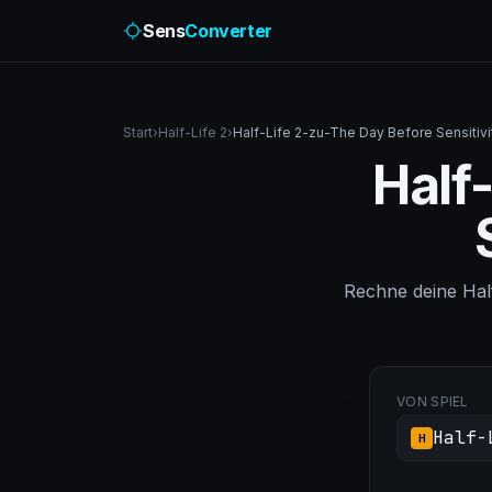
Sens
Converter
Start
›
Half-Life 2
›
Half-Life 2-zu-The Day Before Sensitiv
Half
Rechne deine Hal
VON SPIEL
Half-
H