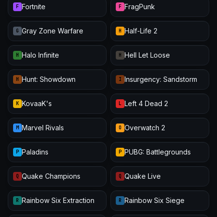
Fortnite
FragPunk
F
F
Gray Zone Warfare
Half-Life 2
G
H
Halo Infinite
Hell Let Loose
H
H
Hunt: Showdown
Insurgency: Sandstorm
H
I
KovaaK's
Left 4 Dead 2
K
L
Marvel Rivals
Overwatch 2
M
O
Paladins
PUBG: Battlegrounds
P
P
Quake Champions
Quake Live
Q
Q
Rainbow Six Extraction
Rainbow Six Siege
R
R