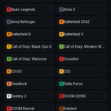
Apex Legends
Arma 3
A
A
Arma Reforger
Battlefield 2042
A
B
Battlefield 6
Battlefield V
B
B
Call of Duty: Black Ops 6
Call of Duty: Modern Warfare III
C
C
Call of Duty: Warzone
Crossfire
C
C
CS:GO
CS2
C
C
Deadlock
Delta Force
D
D
Destiny 2
DOOM (2016)
D
D
DOOM Eternal
Enlisted
D
E