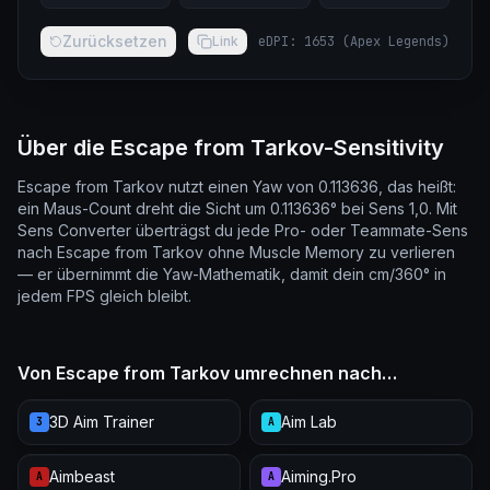
Zurücksetzen
Link
eDPI
:
1653
(
Apex Legends
)
Über die Escape from Tarkov-Sensitivity
Escape from Tarkov nutzt einen Yaw von 0.113636, das heißt:
ein Maus-Count dreht die Sicht um 0.113636° bei Sens 1,0. Mit
Sens Converter überträgst du jede Pro- oder Teammate-Sens
nach Escape from Tarkov ohne Muscle Memory zu verlieren
— er übernimmt die Yaw-Mathematik, damit dein cm/360° in
jedem FPS gleich bleibt.
Von Escape from Tarkov umrechnen nach…
3D Aim Trainer
Aim Lab
3
A
Aimbeast
Aiming.Pro
A
A