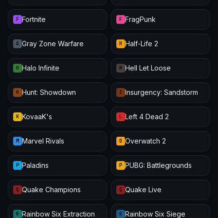
Fortnite
FragPunk
F
F
Gray Zone Warfare
Half-Life 2
G
H
Halo Infinite
Hell Let Loose
H
H
Hunt: Showdown
Insurgency: Sandstorm
H
I
KovaaK's
Left 4 Dead 2
K
L
Marvel Rivals
Overwatch 2
M
O
Paladins
PUBG: Battlegrounds
P
P
Quake Champions
Quake Live
Q
Q
Rainbow Six Extraction
Rainbow Six Siege
R
R