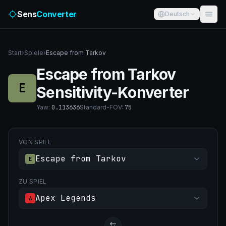
Sens
Converter
Deutsch
Start
›
Spiele
›
Escape from Tarkov
Escape from Tarkov
E
Sensitivity-Konverter
Yaw
:
0.113636
Standard-FOV
:
75
VON SPIEL
Escape from Tarkov
E
ZU SPIEL
Apex Legends
A