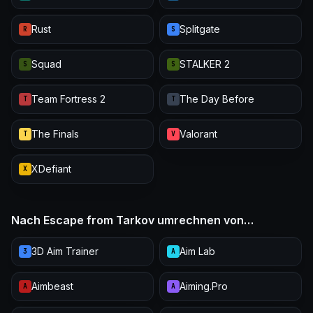
Rust
Splitgate
R
S
Squad
STALKER 2
S
S
Team Fortress 2
The Day Before
T
T
The Finals
Valorant
T
V
XDefiant
X
Nach Escape from Tarkov umrechnen von…
3D Aim Trainer
Aim Lab
3
A
Aimbeast
Aiming.Pro
A
A