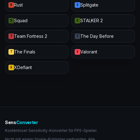
Rust
Splitgate
R
S
Squad
STALKER 2
S
S
Team Fortress 2
The Day Before
T
T
The Finals
Valorant
T
V
XDefiant
X
Sens
Converter
Kostenloser Sensitivity-Konverter für FPS-Spieler.
Nicht mit einem Spiele-Publisher verbunden. Alle