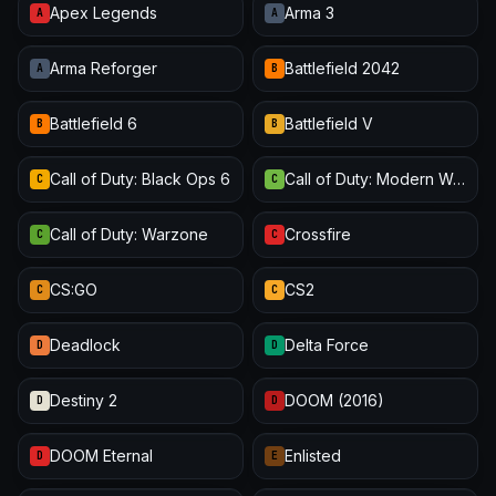
Apex Legends
Arma 3
A
A
Arma Reforger
Battlefield 2042
A
B
Battlefield 6
Battlefield V
B
B
Call of Duty: Black Ops 6
Call of Duty: Modern Warfare III
C
C
Call of Duty: Warzone
Crossfire
C
C
CS:GO
CS2
C
C
Deadlock
Delta Force
D
D
Destiny 2
DOOM (2016)
D
D
DOOM Eternal
Enlisted
D
E