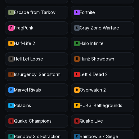
Escape from Tarkov
Fortnite
E
F
FragPunk
Gray Zone Warfare
F
G
Half-Life 2
Halo Infinite
H
H
Hell Let Loose
Hunt: Showdown
H
H
Insurgency: Sandstorm
Left 4 Dead 2
I
L
Marvel Rivals
Overwatch 2
M
O
Paladins
PUBG: Battlegrounds
P
P
Quake Champions
Quake Live
Q
Q
Rainbow Six Extraction
Rainbow Six Siege
R
R