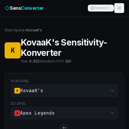
Sens
Converter
Deutsch
Start
›
Spiele
›
KovaaK's
KovaaK's Sensitivity-
K
Konverter
Yaw
:
0.022
Standard-FOV
:
103
VON SPIEL
KovaaK's
K
ZU SPIEL
Apex Legends
A