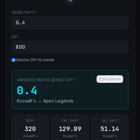
SENSITIVITY
DPI
Gleiche DPI für beide
Kopieren
UMGERECHNETE SENSITIVITY
0.4
KovaaK's
→
Apex Legends
EDPI
CM / 360°
IN / 360°
320
129.89
51.14
KovaaK's
KovaaK's
KovaaK's