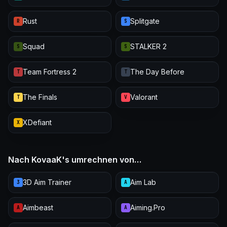
Rust
Splitgate
R
S
Squad
STALKER 2
S
S
Team Fortress 2
The Day Before
T
T
The Finals
Valorant
T
V
XDefiant
X
Nach KovaaK's umrechnen von…
3D Aim Trainer
Aim Lab
3
A
Aimbeast
Aiming.Pro
A
A