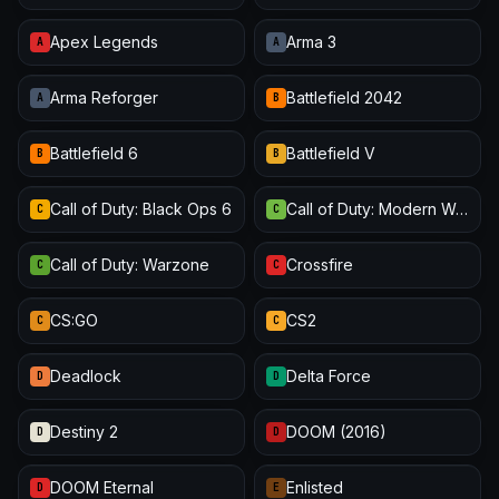
Apex Legends
Arma 3
A
A
Arma Reforger
Battlefield 2042
A
B
Battlefield 6
Battlefield V
B
B
Call of Duty: Black Ops 6
Call of Duty: Modern Warfare III
C
C
Call of Duty: Warzone
Crossfire
C
C
CS:GO
CS2
C
C
Deadlock
Delta Force
D
D
Destiny 2
DOOM (2016)
D
D
DOOM Eternal
Enlisted
D
E