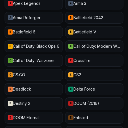
Apex Legends
Arma 3
A
A
Arma Reforger
Battlefield 2042
A
B
Battlefield 6
Battlefield V
B
B
Call of Duty: Black Ops 6
Call of Duty: Modern Warfare III
C
C
Call of Duty: Warzone
Crossfire
C
C
CS:GO
CS2
C
C
Deadlock
Delta Force
D
D
Destiny 2
DOOM (2016)
D
D
DOOM Eternal
Enlisted
D
E