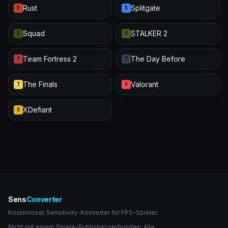
Rust
Splitgate
R
S
Squad
STALKER 2
S
S
Team Fortress 2
The Day Before
T
T
The Finals
Valorant
T
V
XDefiant
X
Sens
Converter
Kostenloser Sensitivity-Konverter für FPS-Spieler.
Nicht mit einem Spiele-Publisher verbunden. Alle