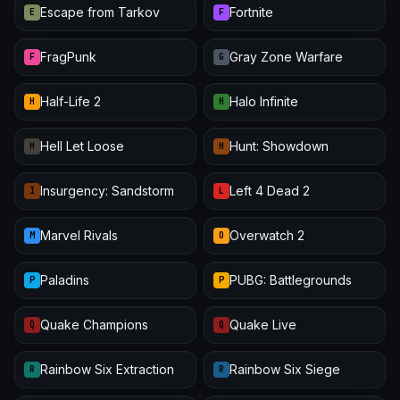
Escape from Tarkov
Fortnite
E
F
FragPunk
Gray Zone Warfare
F
G
Half-Life 2
Halo Infinite
H
H
Hell Let Loose
Hunt: Showdown
H
H
Insurgency: Sandstorm
Left 4 Dead 2
I
L
Marvel Rivals
Overwatch 2
M
O
Paladins
PUBG: Battlegrounds
P
P
Quake Champions
Quake Live
Q
Q
Rainbow Six Extraction
Rainbow Six Siege
R
R