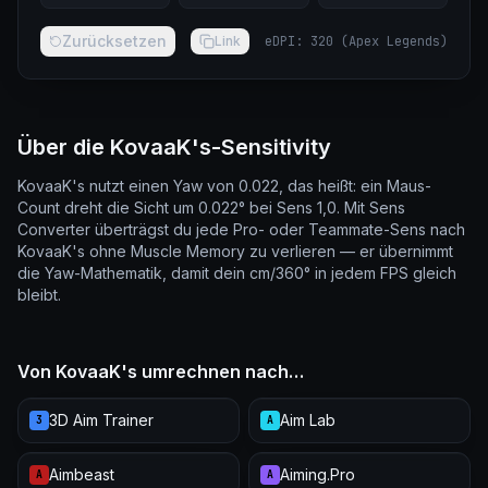
Zurücksetzen
Link
eDPI
:
320
(
Apex Legends
)
Über die KovaaK's-Sensitivity
KovaaK's nutzt einen Yaw von 0.022, das heißt: ein Maus-
Count dreht die Sicht um 0.022° bei Sens 1,0. Mit Sens
Converter überträgst du jede Pro- oder Teammate-Sens nach
KovaaK's ohne Muscle Memory zu verlieren — er übernimmt
die Yaw-Mathematik, damit dein cm/360° in jedem FPS gleich
bleibt.
Von KovaaK's umrechnen nach…
3D Aim Trainer
Aim Lab
3
A
Aimbeast
Aiming.Pro
A
A