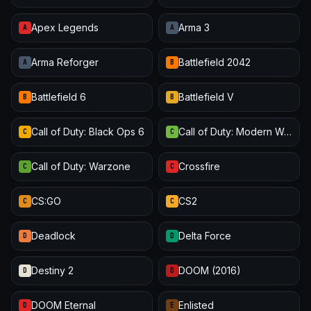
Apex Legends
Arma 3
A
A
Arma Reforger
Battlefield 2042
A
B
Battlefield 6
Battlefield V
B
B
Call of Duty: Black Ops 6
Call of Duty: Modern Warfare III
C
C
Call of Duty: Warzone
Crossfire
C
C
CS:GO
CS2
C
C
Deadlock
Delta Force
D
D
Destiny 2
DOOM (2016)
D
D
DOOM Eternal
Enlisted
D
E