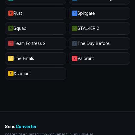
Rust
Splitgate
R
S
Squad
STALKER 2
S
S
Team Fortress 2
The Day Before
T
T
The Finals
Valorant
T
V
XDefiant
X
Sens
Converter
Kostenloser Sensitivity-Konverter für FPS-Spieler.