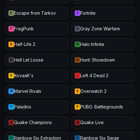
Escape from Tarkov
Fortnite
E
F
FragPunk
Gray Zone Warfare
F
G
Half-Life 2
Halo Infinite
H
H
Hell Let Loose
Hunt: Showdown
H
H
KovaaK's
Left 4 Dead 2
K
L
Marvel Rivals
Overwatch 2
M
O
Paladins
PUBG: Battlegrounds
P
P
Quake Champions
Quake Live
Q
Q
Rainbow Six Extraction
Rainbow Six Siege
R
R