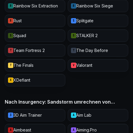
Rainbow Six Extraction
Rainbow Six Siege
R
R
Rust
Splitgate
R
S
Squad
STALKER 2
S
S
Team Fortress 2
The Day Before
T
T
The Finals
Valorant
T
V
XDefiant
X
Nach Insurgency: Sandstorm umrechnen von…
3D Aim Trainer
Aim Lab
3
A
Aimbeast
Aiming.Pro
A
A