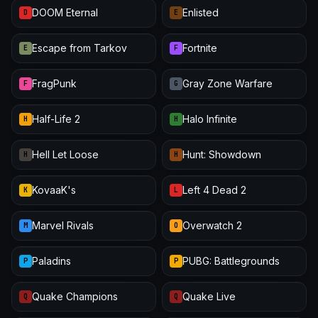
DOOM Eternal
Enlisted
D
E
Escape from Tarkov
Fortnite
E
F
FragPunk
Gray Zone Warfare
F
G
Half-Life 2
Halo Infinite
H
H
Hell Let Loose
Hunt: Showdown
H
H
KovaaK's
Left 4 Dead 2
K
L
Marvel Rivals
Overwatch 2
M
O
Paladins
PUBG: Battlegrounds
P
P
Quake Champions
Quake Live
Q
Q