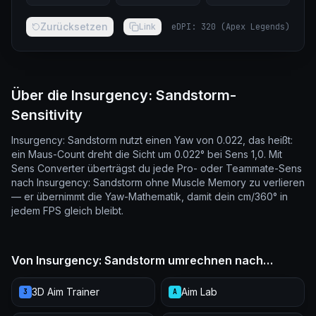
Zurücksetzen
Link
eDPI
:
320
(
Apex Legends
)
Über die Insurgency: Sandstorm-
Sensitivity
Insurgency: Sandstorm nutzt einen Yaw von 0.022, das heißt:
ein Maus-Count dreht die Sicht um 0.022° bei Sens 1,0. Mit
Sens Converter überträgst du jede Pro- oder Teammate-Sens
nach Insurgency: Sandstorm ohne Muscle Memory zu verlieren
— er übernimmt die Yaw-Mathematik, damit dein cm/360° in
jedem FPS gleich bleibt.
Von Insurgency: Sandstorm umrechnen nach…
3D Aim Trainer
Aim Lab
3
A