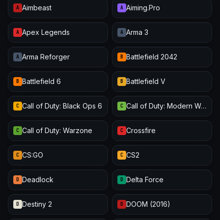
Aimbeast
Aiming.Pro
A
A
Apex Legends
Arma 3
A
A
Arma Reforger
Battlefield 2042
A
B
Battlefield 6
Battlefield V
B
B
Call of Duty: Black Ops 6
Call of Duty: Modern Warfare III
C
C
Call of Duty: Warzone
Crossfire
C
C
CS:GO
CS2
C
C
Deadlock
Delta Force
D
D
Destiny 2
DOOM (2016)
D
D