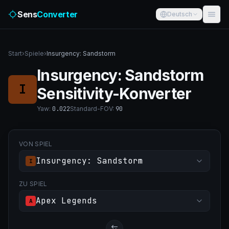
Sens
Converter
Deutsch
Start
›
Spiele
›
Insurgency: Sandstorm
Insurgency: Sandstorm
I
Sensitivity-Konverter
Yaw
:
0.022
Standard-FOV
:
90
VON SPIEL
Insurgency: Sandstorm
I
ZU SPIEL
Apex Legends
A