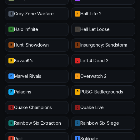
Gray Zone Warfare
Half-Life 2
G
H
Halo Infinite
Hell Let Loose
H
H
Hunt: Showdown
Insurgency: Sandstorm
H
I
KovaaK's
Left 4 Dead 2
K
L
Marvel Rivals
Overwatch 2
M
O
Paladins
PUBG: Battlegrounds
P
P
Quake Champions
Quake Live
Q
Q
Rainbow Six Extraction
Rainbow Six Siege
R
R
Rust
Splitgate
R
S