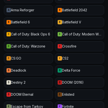
Arma Reforger
Battlefield 2042
A
B
Battlefield 6
Battlefield V
B
B
Call of Duty: Black Ops 6
Call of Duty: Modern Warfare III
C
C
Call of Duty: Warzone
Crossfire
C
C
CS:GO
CS2
C
C
Deadlock
Delta Force
D
D
Destiny 2
DOOM (2016)
D
D
DOOM Eternal
Enlisted
D
E
Escape from Tarkov
Fortnite
E
F