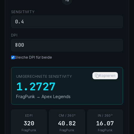
SENSITIVITY
DPI
Gleiche DPI für beide
Kopieren
UMGERECHNETE SENSITIVITY
1.2727
FragPunk
→
Apex Legends
EDPI
CM / 360°
IN / 360°
320
40.82
16.07
FragPunk
FragPunk
FragPunk