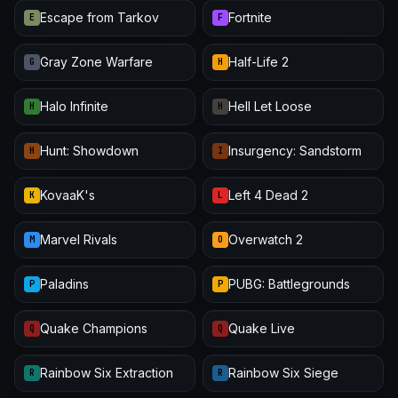
Escape from Tarkov
Fortnite
E
F
Gray Zone Warfare
Half-Life 2
G
H
Halo Infinite
Hell Let Loose
H
H
Hunt: Showdown
Insurgency: Sandstorm
H
I
KovaaK's
Left 4 Dead 2
K
L
Marvel Rivals
Overwatch 2
M
O
Paladins
PUBG: Battlegrounds
P
P
Quake Champions
Quake Live
Q
Q
Rainbow Six Extraction
Rainbow Six Siege
R
R