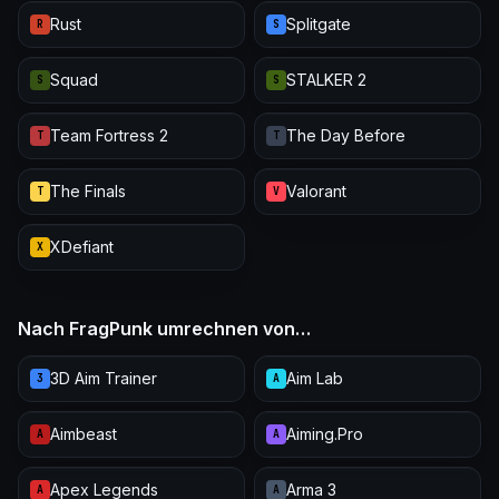
Rust
Splitgate
R
S
Squad
STALKER 2
S
S
Team Fortress 2
The Day Before
T
T
The Finals
Valorant
T
V
XDefiant
X
Nach FragPunk umrechnen von…
3D Aim Trainer
Aim Lab
3
A
Aimbeast
Aiming.Pro
A
A
Apex Legends
Arma 3
A
A