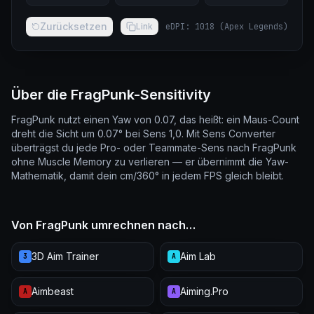
Zurücksetzen
Link
eDPI
:
1018
(
Apex Legends
)
Über die FragPunk-Sensitivity
FragPunk nutzt einen Yaw von 0.07, das heißt: ein Maus-Count
dreht die Sicht um 0.07° bei Sens 1,0. Mit Sens Converter
überträgst du jede Pro- oder Teammate-Sens nach FragPunk
ohne Muscle Memory zu verlieren — er übernimmt die Yaw-
Mathematik, damit dein cm/360° in jedem FPS gleich bleibt.
Von FragPunk umrechnen nach…
3D Aim Trainer
Aim Lab
3
A
Aimbeast
Aiming.Pro
A
A