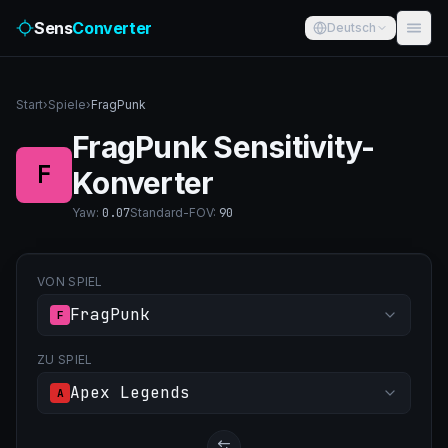
Sens
Converter
Deutsch
Start
›
Spiele
›
FragPunk
FragPunk Sensitivity-
F
Konverter
Yaw
:
0.07
Standard-FOV
:
90
VON SPIEL
FragPunk
F
ZU SPIEL
Apex Legends
A