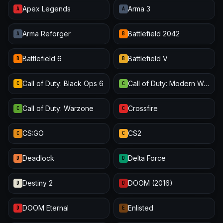
Apex Legends
Arma 3
A
A
Arma Reforger
Battlefield 2042
A
B
Battlefield 6
Battlefield V
B
B
Call of Duty: Black Ops 6
Call of Duty: Modern Warfare III
C
C
Call of Duty: Warzone
Crossfire
C
C
CS:GO
CS2
C
C
Deadlock
Delta Force
D
D
Destiny 2
DOOM (2016)
D
D
DOOM Eternal
Enlisted
D
E