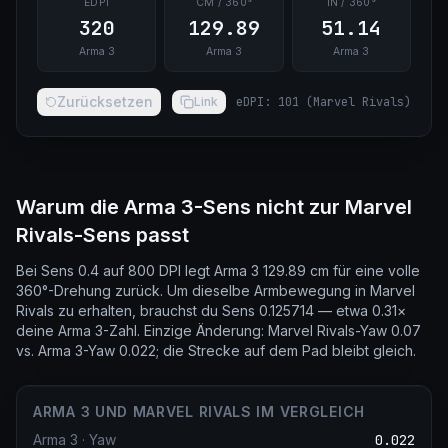
EDPI
CM / 360°
IN / 360°
320
129.89
51.14
Arma 3
Arma 3
Arma 3
Zurücksetzen
Link
eDPI
:
101
(
Marvel Rivals
)
Warum die Arma 3-Sens nicht zur Marvel
Rivals-Sens passt
Bei Sens 0.4 auf 800 DPI legt Arma 3 129.89 cm für eine volle
360°-Drehung zurück. Um dieselbe Armbewegung in Marvel
Rivals zu erhalten, brauchst du Sens 0.125714 — etwa 0.31×
deine Arma 3-Zahl. Einzige Änderung: Marvel Rivals-Yaw 0.07
vs. Arma 3-Yaw 0.022; die Strecke auf dem Pad bleibt gleich.
ARMA 3 UND MARVEL RIVALS IM VERGLEICH
Arma 3
·
Yaw
0.022