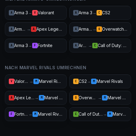
Arma 3
→
Valorant
Arma 3
→
CS2
A
V
A
C
Arma 3
→
Apex Legends
Arma 3
→
Overwatch 2
A
A
A
O
Arma 3
→
Fortnite
Arma 3
→
Call of Duty: Warzone
A
F
A
C
NACH MARVEL RIVALS UMRECHNEN
Valorant
→
Marvel Rivals
CS2
→
Marvel Rivals
V
M
C
M
Apex Legends
→
Marvel Rivals
Overwatch 2
→
Marvel Rivals
A
M
O
M
Fortnite
→
Marvel Rivals
Call of Duty: Warzone
→
Marvel Rivals
F
M
C
M