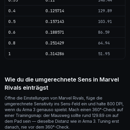
0.35
0.11
148.44
0.4
0.125714
129.89
0.5
0.157143
103.91
0.6
0.188571
86.59
0.8
0.251429
64.94
1
0.314286
51.95
Wie du die umgerechnete Sens in Marvel
Rivals einträgst
Öffne die Einstellungen von Marvel Rivals, füge die
umgerechnete Sensitivity ins Sens-Feld ein und halte 800 DPI,
wenn du Arma 3 genauso spielst. Mach einen 360°-Check auf
einer Trainingsmap: der Mausweg sollte rund 129.89 cm auf
dem Pad sein — dieselbe Distanz wie in Arma 3. Tuning erst
danach, nie vor dem 360°-Check.